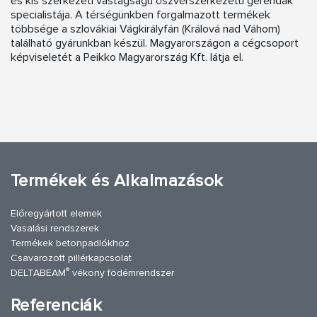
és kis szerkezeti vastagságú öszvérszerkezetű gerendák
specialistája. A térségünkben forgalmazott termékek
többsége a szlovákiai Vágkirályfán (Králová nad Váhom)
található gyárunkban készül. Magyarországon a cégcsoport
képviseletét a Peikko Magyarország Kft. látja el.
Termékek és Alkalmazások
Előregyártott elemek
Vasalási rendszerek
Termékek betonpadlókhoz
Csavarozott pillérkapcsolat
®
DELTABEAM
vékony födémrendszer
Referenciák