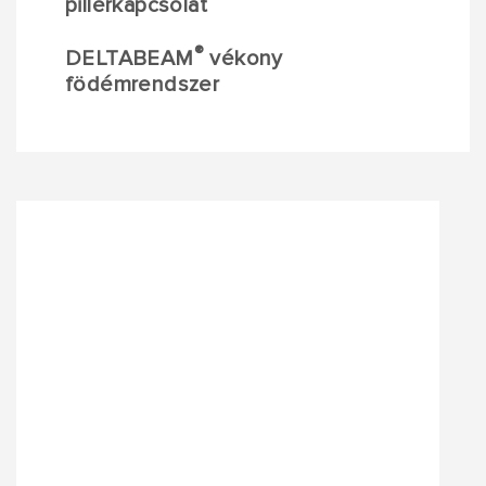
pillérkapcsolat
®
DELTABEAM
vékony
födémrendszer