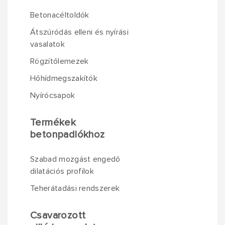
Betonacéltoldók
Átszúródás elleni és nyírási
vasalatok
Rögzítőlemezek
Hőhídmegszakítók
Nyírócsapok
Termékek
betonpadlókhoz
Szabad mozgást engedő
dilatációs profilok
Teherátadási rendszerek
Csavarozott