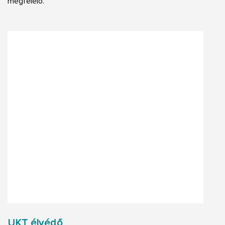
megfelelő.
UKT élvédő