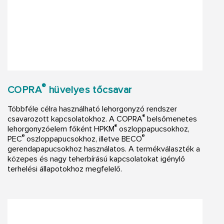
®
COPRA
hüvelyes tőcsavar
Többféle célra használható lehorgonyzó rendszer
®
csavarozott kapcsolatokhoz. A COPRA
belsőmenetes
®
lehorgonyzóelem főként HPKM
oszloppapucsokhoz,
®
®
PEC
oszloppapucsokhoz, illetve BECO
gerendapapucsokhoz használatos. A termékválaszték a
közepes és nagy teherbírású kapcsolatokat igénylő
terhelési állapotokhoz megfelelő.