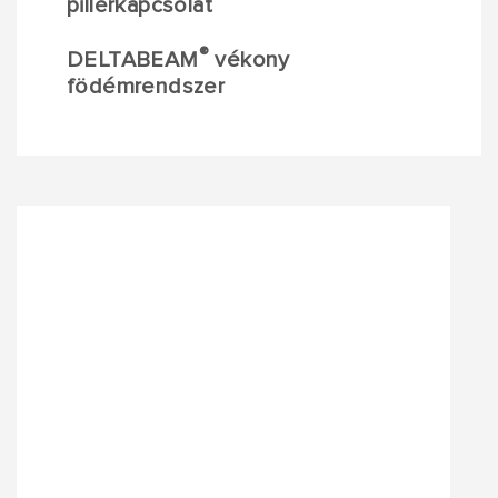
pillérkapcsolat
®
DELTABEAM
vékony
födémrendszer