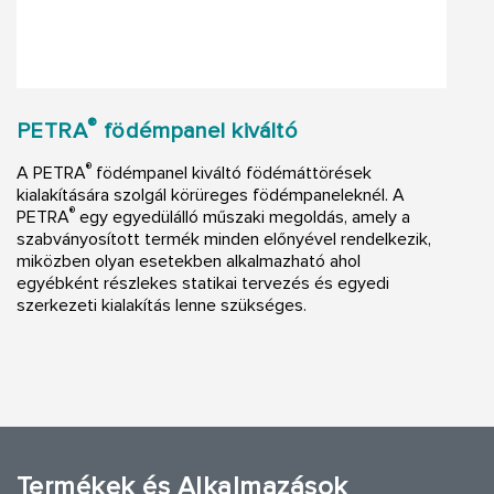
®
PETRA
födémpanel kiváltó
®
A PETRA
födémpanel kiváltó födémáttörések
kialakítására szolgál körüreges födémpaneleknél. A
®
PETRA
egy egyedülálló műszaki megoldás, amely a
szabványosított termék minden előnyével rendelkezik,
miközben olyan esetekben alkalmazható ahol
egyébként részlekes statikai tervezés és egyedi
szerkezeti kialakítás lenne szükséges.
Termékek és Alkalmazások