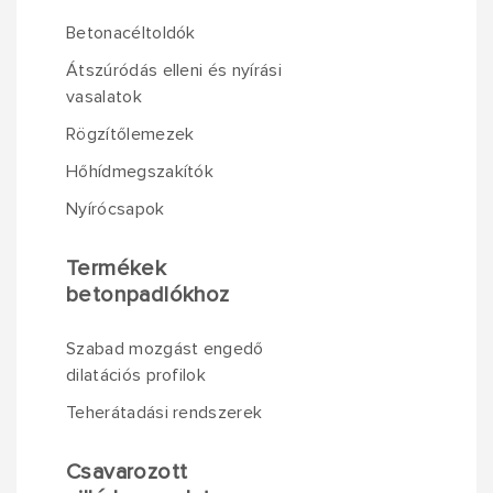
Betonacéltoldók
Átszúródás elleni és nyírási
vasalatok
Rögzítőlemezek
Hőhídmegszakítók
Nyírócsapok
Termékek
betonpadlókhoz
Szabad mozgást engedő
dilatációs profilok
Teherátadási rendszerek
Csavarozott