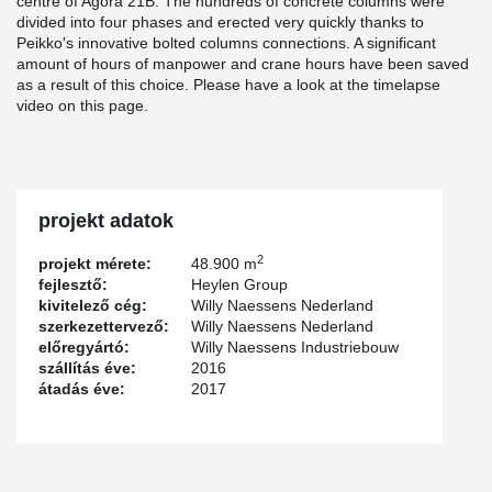
centre of Agora 21B. The hundreds of concrete columns were
divided into four phases and erected very quickly thanks to
Peikko's innovative bolted columns connections. A significant
amount of hours of manpower and crane hours have been saved
as a result of this choice. Please have a look at the timelapse
video on this page.
projekt adatok
2
projekt mérete:
48.900 m
fejlesztő:
Heylen Group
kivitelező cég:
Willy Naessens Nederland
szerkezettervező:
Willy Naessens Nederland
előregyártó:
Willy Naessens Industriebouw
szállítás éve:
2016
átadás éve:
2017