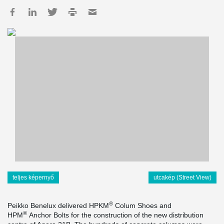
teljes képernyő
utcakép (Street View)
®
Peikko Benelux delivered HPKM
Colum Shoes and
®
HPM
Anchor Bolts for the construction of the new distribution