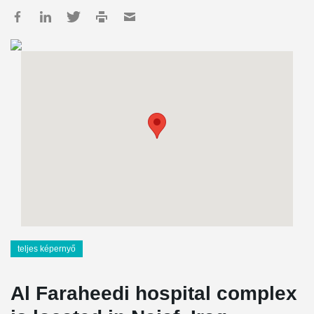
teljes képernyő
Al Faraheedi hospital complex