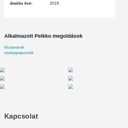
átadás éve:
2018
Alkalmazott Peikko megoldások
tőcsavarok
oszloppapucsok
Kapcsolat