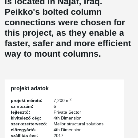
is located in Najaf, Iraq.
Peikko's bolted column
connections were chosen for
this project, as they enable a
faster, safer and more efficient
way to mount columns.
projekt adatok
2
projekt mérete:
7,200 m
szintszám:
6
fejlesztő:
Private Sector
kivitelező cég:
4th Dimension
szerkezettervező:
Melior structural solutions
előregyártó:
4th Dimension
szállítás éve:
2017