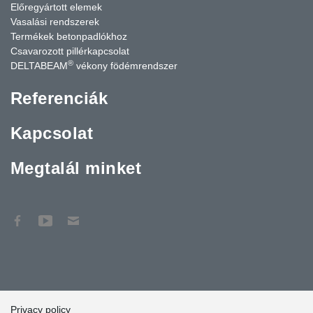
Előregyártott elemek
Vasalási rendszerek
Termékek betonpadlókhoz
Csavarozott pillérkapcsolat
®
DELTABEAM
vékony födémrendszer
Referenciák
Kapcsolat
Megtalál minket
Privacy policy