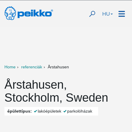
HU
Home
referenciák
Årstahusen
Årstahusen,
Stockholm, Sweden
épülettípus:
lakóépületek
parkolóházak