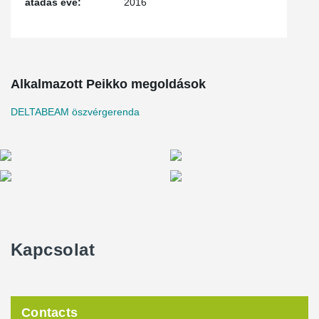
átadás éve:
2016
Alkalmazott Peikko megoldások
DELTABEAM öszvérgerenda
Kapcsolat
Contacts