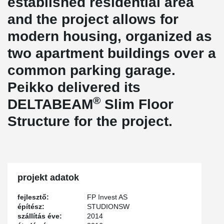
established residential area
and the project allows for
modern housing, organized as
two apartment buildings over a
common parking garage.
Peikko delivered its
®
DELTABEAM
Slim Floor
Structure for the project.
projekt adatok
fejlesztő:
FP Invest AS
építész:
STUDIONSW
szállítás éve:
2014