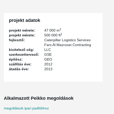
projekt adatok
2
projekt mérete:
47 000 m
2
projekt mérete:
500 000 ft
fejlesztő:
Caterpillar Logistics Services
Fars Al Mazrooei Contracting
kivitelező cég:
LLC
szerkezettervező:
GSE
építész:
GEO
szállítás éve:
2012
átadás éve:
2013
Alkalmazott Peikko megoldások
megoldások ipari padlókhoz