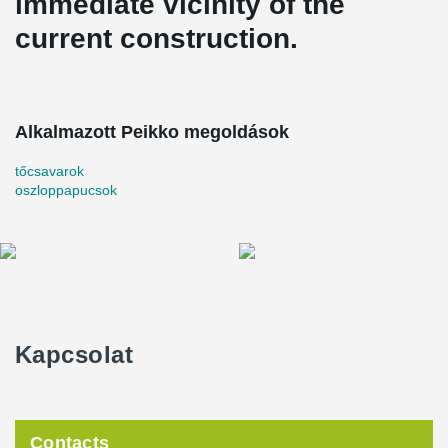
immediate vicinity of the
current construction.
Alkalmazott Peikko megoldások
tőcsavarok
oszloppapucsok
Kapcsolat
Contacts