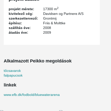
2
projekt mérete:
17300 m
kivitelező cég:
Davidsen og Partnere A/S
szerkezettervező:
Grontmij
építész:
Friis & Molttke
szállítás éve:
2008
átadás éve:
2009
Alkalmazott Peikko megoldások
tőcsavarok
falpapucsok
linkek
www.efb.dk/fodbold/bluewaterarena