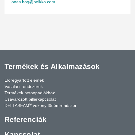
jonas.hog@peikko.com
Termékek és Alkalmazások
Előregyártott elemek
Vasalási rendszerek
Termékek betonpadlókhoz
Csavarozott pillérkapcsolat
®
DELTABEAM
vékony födémrendszer
Referenciák
Kapcsolat