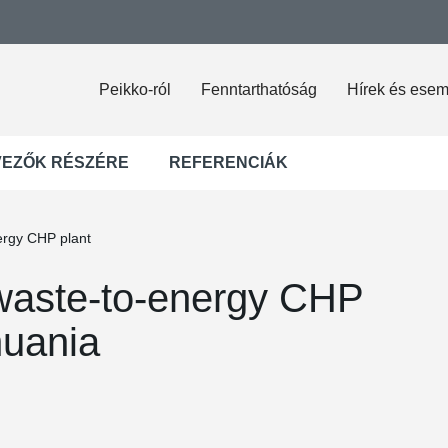
Peikko-ról
Fenntarthatóság
Hírek és ese
VEZŐK RÉSZÉRE
REFERENCIÁK
ergy CHP plant
waste-to-energy CHP
huania