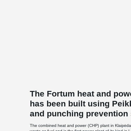
The Fortum heat and powe
has been built using Peik
and punching prevention
The combined heat and power (CHP) plant in Klaipėda