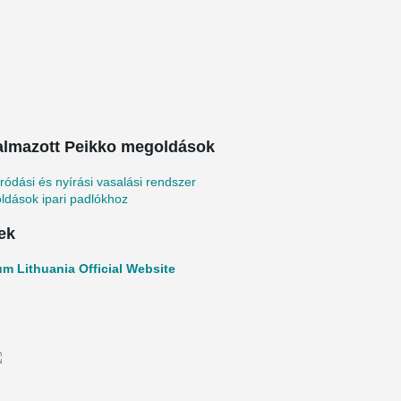
almazott Peikko megoldások
ródási és nyírási vasalási rendszer
ldások ipari padlókhoz
ek
um Lithuania Official Website