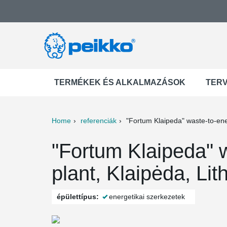
TERMÉKEK ÉS ALKALMAZÁSOK
TER
Home
referenciák
"Fortum Klaipeda" waste-to-en
ter
Print
Mail
"Fortum Klaipeda" 
plant, Klaipėda, Lit
épülettípus:
energetikai szerkezetek