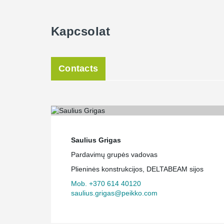
Kapcsolat
Contacts
Saulius Grigas
Pardavimų grupės vadovas
Plieninės konstrukcijos, DELTABEAM sijos
Mob. +370 614 40120
saulius.grigas@peikko.com