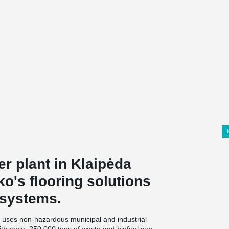
r plant in Klaipėda
ko's flooring solutions
 systems.
 uses non-hazardous municipal and industrial