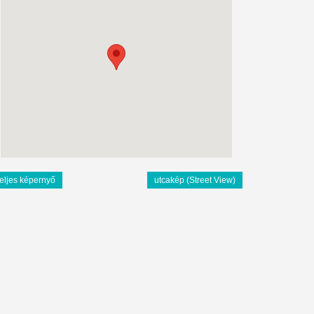
teljes képernyő
utcakép (Street View)