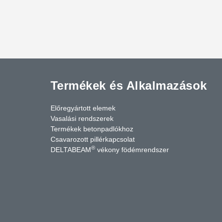
Termékek és Alkalmazások
Előregyártott elemek
Vasalási rendszerek
Termékek betonpadlókhoz
Csavarozott pillérkapcsolat
®
DELTABEAM
vékony födémrendszer
cebook
YouTube
Kapcsolat