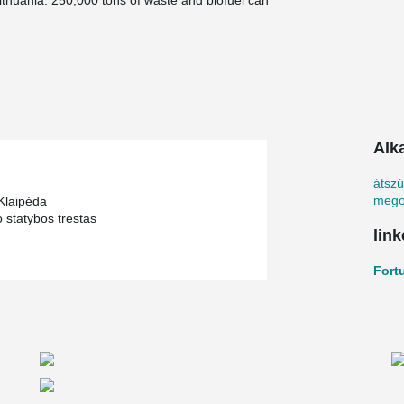
n Lithuania. 250,000 tons of waste and biofuel can
y efficiency being almost 90%. Additional thermal
inter period from a flue gas condenser.
aste management chain. Fortum Klaipeda plant
egion of Klaipeda and to reduce the amount of
plant, fueled with municipal and non-hazardous
o the city of Klaipeda. Power plant produces
s well as electricity sold to the national
Alk
nsuring the maximum efficiency of fuel
átszú
es. The capacity of the power plant is 50 MW of
mego
Klaipėda
 statybos trestas
link
Fort