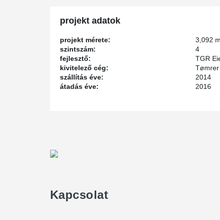
projekt adatok
projekt mérete:
3,092 
szintszám:
4
fejlesztő:
TGR Ei
kivitelező cég:
Tømrer
szállítás éve:
2014
átadás éve:
2016
Kapcsolat