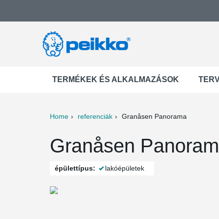
TERMÉKEK ÉS ALKALMAZÁSOK
TER
Home
referenciák
Granåsen Panorama
ter
Print
Mail
Granåsen Panorama
épülettípus:
lakóépületek