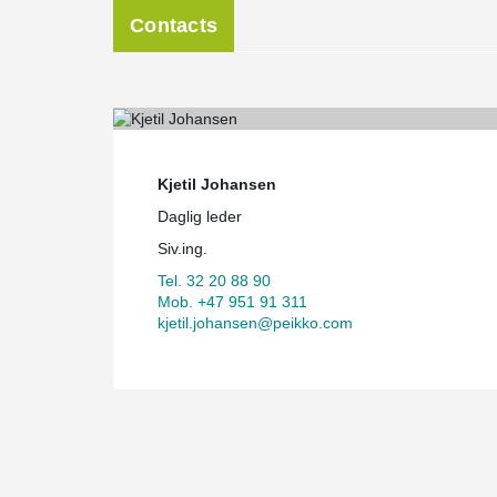
Contacts
Kjetil Johansen
Daglig leder
Siv.ing.
Tel. 32 20 88 90
Mob. +47 951 91 311
kjetil.johansen@peikko.com