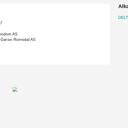
Alk
DELT
2
m
endom AS
 Gøran Romsdal AS