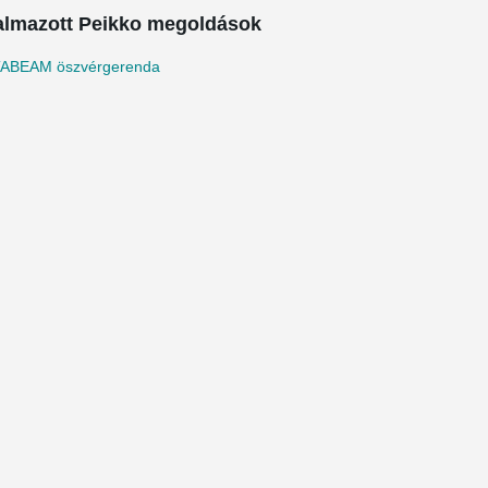
almazott Peikko megoldások
ABEAM öszvérgerenda