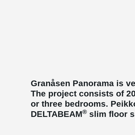
Granåsen Panorama is ver
The project consists of 20
or three bedrooms. Peikko
®
DELTABEAM
slim floor s