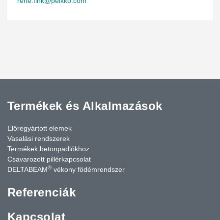
rene.fink@peikko.com
Termékek és Alkalmazások
Előregyártott elemek
Vasalási rendszerek
Termékek betonpadlókhoz
Csavarozott pillérkapcsolat
®
DELTABEAM
vékony födémrendszer
Referenciák
Kapcsolat