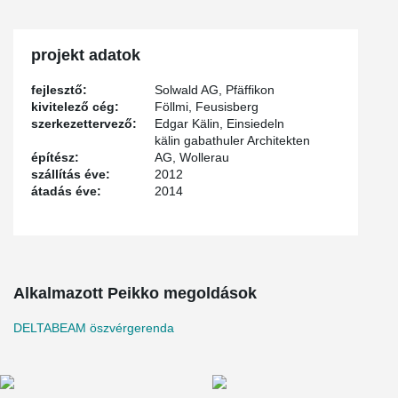
projekt adatok
fejlesztő:
Solwald AG, Pfäffikon
kivitelező cég:
Föllmi, Feusisberg
szerkezettervező:
Edgar Kälin, Einsiedeln
kälin gabathuler Architekten
építész:
AG, Wollerau
szállítás éve:
2012
átadás éve:
2014
Alkalmazott Peikko megoldások
DELTABEAM öszvérgerenda