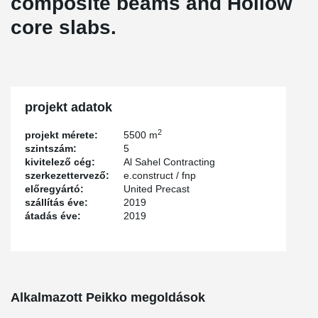
composite beams and Hollow
core slabs.
projekt adatok
2
projekt mérete:
5500 m
szintszám:
5
kivitelező cég:
Al Sahel Contracting
szerkezettervező:
e.construct / fnp
előregyártó:
United Precast
szállítás éve:
2019
átadás éve:
2019
Alkalmazott Peikko megoldások