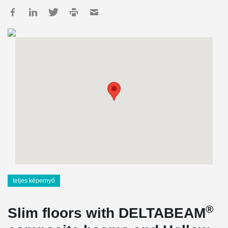
teljes képernyő
®
Slim floors with DELTABEAM