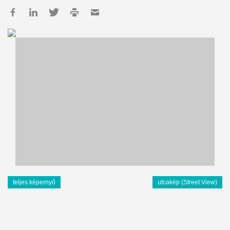
teljes képernyő
utcakép (Street View)