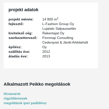
projekt adatok
2
projekt mérete:
14 800 m
fejlesztő:
L-Fashion Group Oy
Lujatalo Salpausselän
kivitelező cég:
Rakentajat Oy
szerkezettervező:
Finnmap Consulting
Cederqvist & Jäntti Arkkitehdit
építész:
Oy
szállítás éve:
2012
átadás éve:
2013
Alkalmazott Peikko megoldások
tőcsavarok
rögzítőlemezek
megoldások ipari padlókhoz