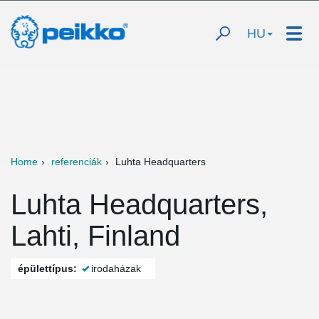
HU
Home
referenciák
Luhta Headquarters
Luhta Headquarters,
Lahti, Finland
épülettípus:
irodaházak