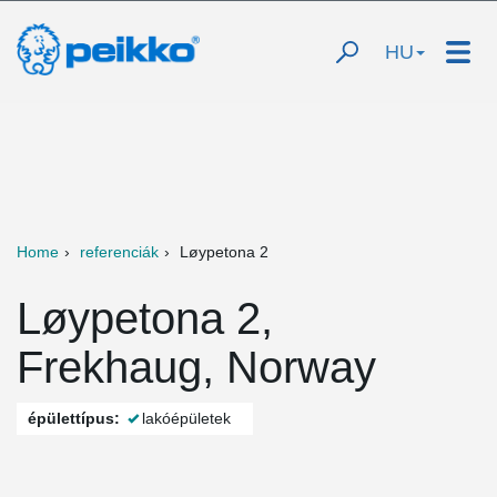
HU
Home
referenciák
Løypetona 2
Løypetona 2,
Frekhaug, Norway
épülettípus:
lakóépületek