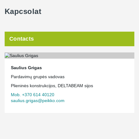
Kapcsolat
Contacts
Saulius Grigas
Pardavimų grupės vadovas
Plieninės konstrukcijos, DELTABEAM sijos
Mob. +370 614 40120
saulius.grigas@peikko.com