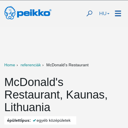
HU
Home
referenciák
McDonald's Restaurant
McDonald's
Restaurant, Kaunas,
Lithuania
épülettípus:
egyéb középületek