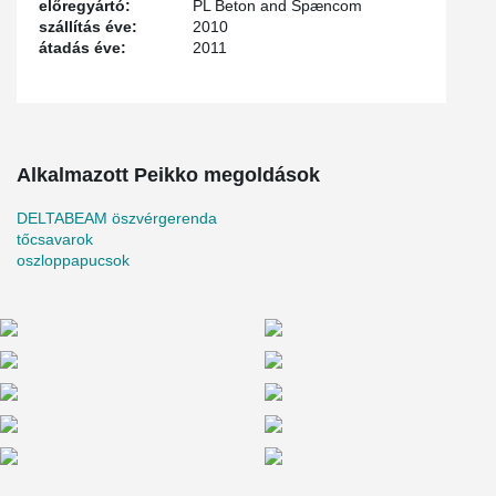
előregyártó:
PL Beton and Spæncom
szállítás éve:
2010
átadás éve:
2011
Alkalmazott Peikko megoldások
DELTABEAM öszvérgerenda
tőcsavarok
oszloppapucsok