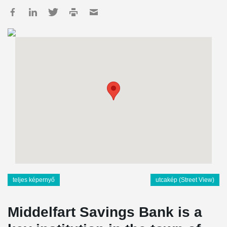
teljes képernyő
utcakép (Street View)
Middelfart Savings Bank is a