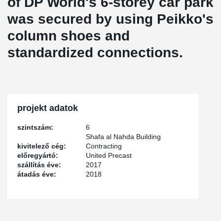
of DP World's 6-storey car park
was secured by using Peikko's
column shoes and
standardized connections.
projekt adatok
szintszám:
6
Shafa al Nahda Building
kivitelező cég:
Contracting
előregyártó:
United Precast
szállítás éve:
2017
átadás éve:
2018