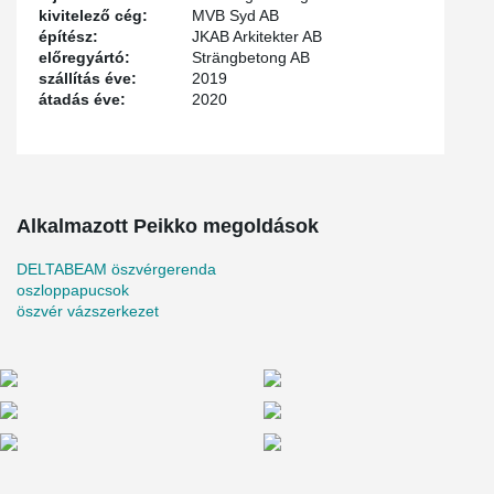
kivitelező cég:
MVB Syd AB
építész:
JKAB Arkitekter AB
előregyártó:
Strängbetong AB
szállítás éve:
2019
átadás éve:
2020
Alkalmazott Peikko megoldások
DELTABEAM öszvérgerenda
oszloppapucsok
öszvér vázszerkezet