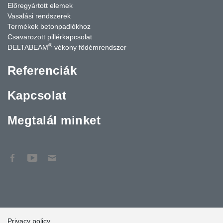
Előregyártott elemek
Vasalási rendszerek
Termékek betonpadlókhoz
Csavarozott pillérkapcsolat
®
DELTABEAM
vékony födémrendszer
Referenciák
Kapcsolat
Megtalál minket
Privacy policy