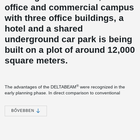
office and commercial campus
with three office buildings, a
hotel and a shared
underground car park is being
built on a plot of around 12,000
square meters.
®
The advantages of the DELTABEAM
were recognized in the
early planning phase. In direct comparison to conventional
starboard beams, the construction height could be significantly
reduced. Less construction height means less volume heating
and cooling. Certainly also a factor that played a role in the
BŐVEBBEN
certification according to DGNB Gold.
From the ground floor, precast concrete columns with Peikko
column shoes and anchor bolts were used. The construction
process could be accelerated considerably.