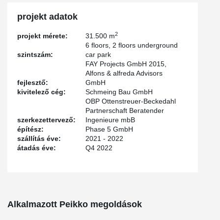
In the underground garages, which were built using conventional
projekt adatok
starboard construction, the high load-bearing capacities of our
®
punching shear reinforcement PSB
were relied on. More than
2
projekt mérete:
31.500 m
300 parking spaces and e-charging stations are planned in the
6 floors, 2 floors underground
underground car park.
szintszám:
car park
FAY Projects GmbH 2015,
Alfons & alfreda Advisors
fejlesztő:
GmbH
kivitelező cég:
Schmeing Bau GmbH
OBP Ottenstreuer-Beckedahl
Partnerschaft Beratender
szerkezettervező:
Ingenieure mbB
építész:
Phase 5 GmbH
szállítás éve:
2021 - 2022
átadás éve:
Q4 2022
Alkalmazott Peikko megoldások