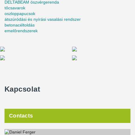
DELTABEAM öszvérgerenda
tőcsavarok
oszloppapucsok
átszúródási és nyírási vasalási rendszer
betonacéltoldás
emelőrendszerek
Kapcsolat
Contacts