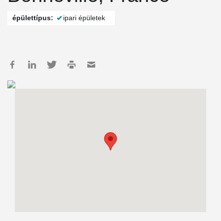
épülettípus:
ipari épületek