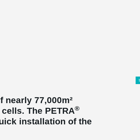
of nearly 77,000m²
®
e cells. The PETRA
ick installation of the