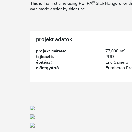
®
This is the first time using PETRA
Slab Hangers for the
was made easier by thier use
projekt adatok
2
projekt mérete:
77,000 m
fejlesztő:
PRD
építész:
Eric Sainero
előregyártó:
Eurobeton Fr