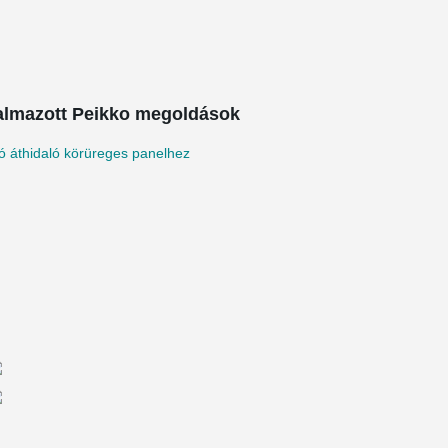
almazott Peikko megoldások
tó áthidaló körüreges panelhez