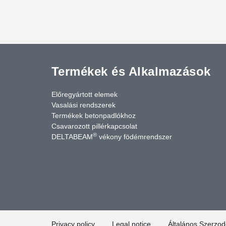
Termékek és Alkalmazások
Előregyártott elemek
Vasalási rendszerek
Termékek betonpadlókhoz
Csavarozott pillérkapcsolat
®
DELTABEAM
vékony födémrendszer
cebook
YouTube
Kapcsolat
Privacy policy
Legal notice
Általános Szerzodé