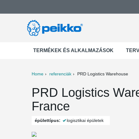
TERMÉKEK ÉS ALKALMAZÁSOK
TER
Home
referenciák
PRD Logistics Warehouse
ter
Print
Mail
PRD Logistics War
France
épülettípus:
logisztikai épületek