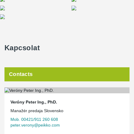
Kapcsolat
Contacts
Veróny Peter Ing., PhD.
Manažér predaja Slovensko
Mob. 00421/911 260 608
peter.verony@peikko.com