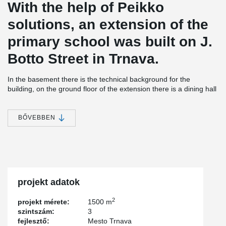
With the help of Peikko
solutions, an extension of the
primary school was built on J.
Botto Street in Trnava.
In the basement there is the technical background for the
building, on the ground floor of the extension there is a dining hall
and a kitchen and on the first floor there are classrooms.
The construction of the building is a combination of steel,
BŐVEBBEN
concrete, and wood with a green grass roof.
®
DELTABEAM
Composite Beams were used for the slim floor
construction over the basement level and for the slim floor
construction over the 1st level in combination with hollow-core
slabs.
®
DELTABEAM
Composite Beams made it possible to bridge wide-
projekt adatok
spans and made it possible to create an open dining area with a
minimum number of slim columns.
2
projekt mérete:
1500 m
szintszám:
3
fejlesztő:
Mesto Trnava