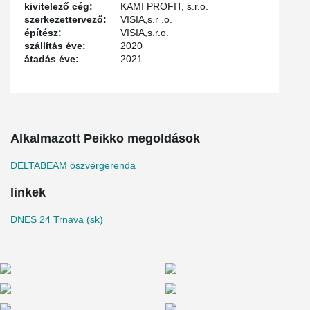
kivitelező cég:
KAMI PROFIT, s.r.o.
szerkezettervező:
VISIA,s.r .o.
építész:
VISIA,s.r.o.
szállítás éve:
2020
átadás éve:
2021
Alkalmazott Peikko megoldások
DELTABEAM öszvérgerenda
linkek
DNES 24 Trnava (sk)