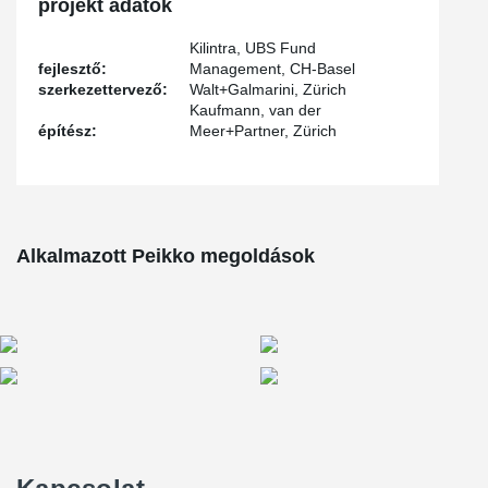
projekt adatok
Each tension rod system underwent a pre-tensioning process of
180 kN, utilizing the advanced BVS-230 pre-tensioning system
Kilintra, UBS Fund
®
developed by BESISTA
.
fejlesztő:
Management, CH-Basel
szerkezettervező:
Walt+Galmarini, Zürich
Kaufmann, van der
építész:
Meer+Partner, Zürich
Alkalmazott Peikko megoldások