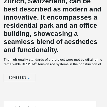
Zurich, Switzerland, can be
best described as modern and
innovative. It encompasses a
residential park and an office
building, showcasing a
seamless blend of aesthetics
and functionality.
The high-quality standards of the project were met by utilizing the
®
remarkable BESISTA
tension rod systems in the construction of
the PricewaterhouseCoopers (PwC) office building.
®
The slender tension bars and rod anchors provided by BESISTA
BŐVEBBEN
play a vital role in stabilizing the facade construction,
harmoniously integrating with the delicate glass assembly. To
®
ensure utmost reliability and cost-effectiveness, BESISTA
directly
supplied the tension rod systems to the facade contractor.
Furthermore, the construction project highlights the exceptional
®
pre-tensioning capability of the BESISTA
tension rod system.