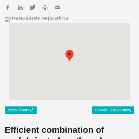
© Herzog & de Meuron | Iwan Baan
teljes képernyő
utcakép (Street View)
Efficient combination of