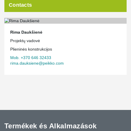
Contacts
Rima Daukšienė
Projektų vadovė
Plieninės konstrukcijos
Mob. +370 646 32433
rima.dauksiene@peikko.com
Termékek és Alkalmazások