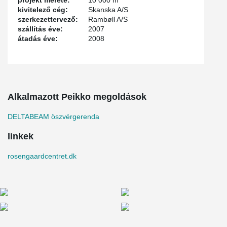
projekt mérete:
10 000 m
kivitelező cég:
Skanska A/S
szerkezettervező:
Rambøll A/S
szállítás éve:
2007
átadás éve:
2008
Alkalmazott Peikko megoldások
DELTABEAM öszvérgerenda
linkek
rosengaardcentret.dk