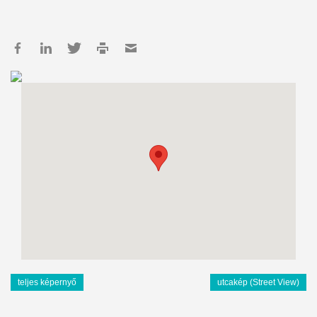
teljes képernyő
utcakép (Street View)