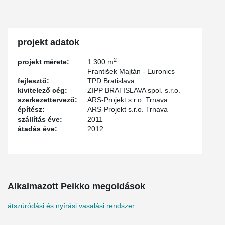
projekt adatok
2
projekt mérete:
1 300 m
František Majtán - Euronics
fejlesztő:
TPD Bratislava
kivitelező cég:
ZIPP BRATISLAVA spol. s.r.o.
szerkezettervező:
ARS-Projekt s.r.o. Trnava
építész:
ARS-Projekt s.r.o. Trnava
szállítás éve:
2011
átadás éve:
2012
Alkalmazott Peikko megoldások
átszúródási és nyírási vasalási rendszer