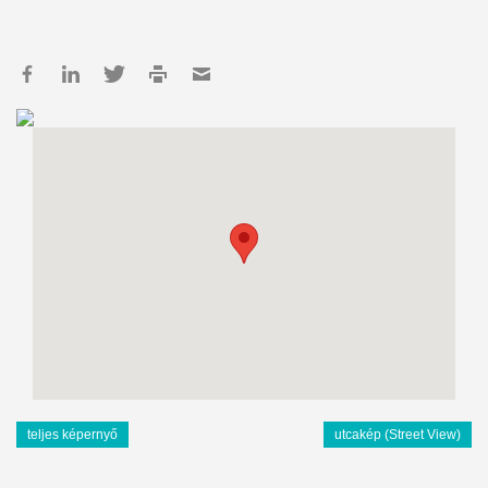
teljes képernyő
utcakép (Street View)