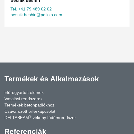
Besnik Beshiri
Tel. +41 79 489 02 02
besnik.beshiri@peikko.com
Termékek és Alkalmazások
Előregyártott elemek
Vasalási rendszerek
Termékek betonpadlókhoz
Csavarozott pillérkapcsolat
®
DELTABEAM
vékony födémrendszer
Referenciák