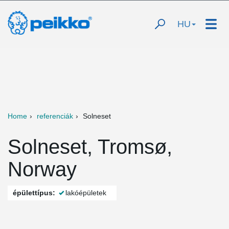
HU
Home
referenciák
Solneset
Solneset, Tromsø,
Norway
épülettípus:
lakóépületek