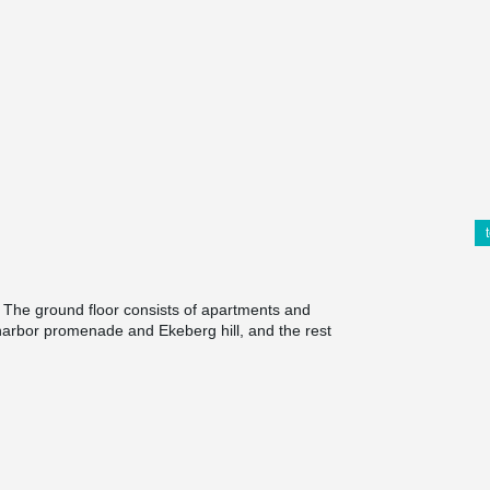
. The ground floor consists of apartments and
harbor promenade and Ekeberg hill, and the rest
lans 1 to 7 contain apartments around a common
ared roof terrace.
project, as it enables a slim floor structure even