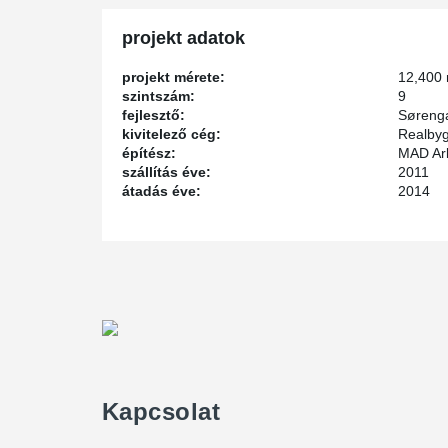
projekt adatok
projekt mérete:
12,400
szintszám:
9
fejlesztő:
Sørenga
kivitelező cég:
Realby
építész:
MAD Ark
szállítás éve:
2011
átadás éve:
2014
Kapcsolat