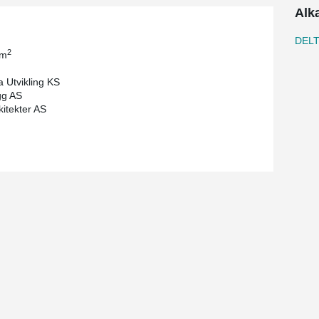
Alk
DELT
2
 m
 Utvikling KS
gg AS
itekter AS