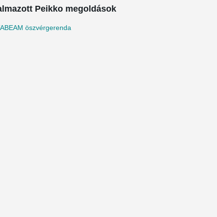
almazott Peikko megoldások
ABEAM öszvérgerenda