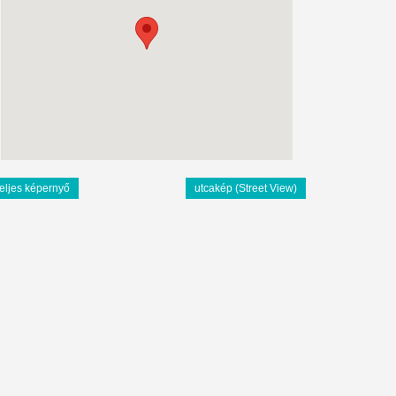
teljes képernyő
utcakép (Street View)