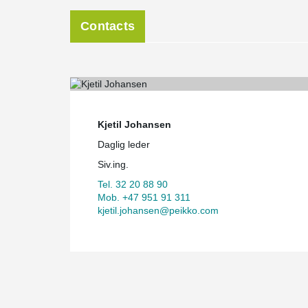
Contacts
Kjetil Johansen
Daglig leder
Siv.ing.
Tel. 32 20 88 90
Mob. +47 951 91 311
kjetil.johansen@peikko.com