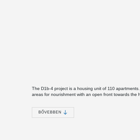
The D1b-4 project is a housing unit of 110 apartments
areas for nourishment with an open front towards the 
of the floor is used for parking and storage space. P
courtyard. The top floor of the building consists of a sh
BŐVEBBEN
®
Peikko's DELTABEAM
was chosen for this prestigious 
with architecturally demanding shapes.