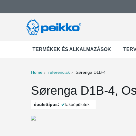
TERMÉKEK ÉS ALKALMAZÁSOK
TER
Home
referenciák
Sørenga D1B-4
ter
Print
Mail
Sørenga D1B-4, Os
épülettípus:
lakóépületek