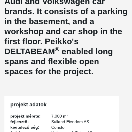
Audi and Volkswagen car
brands. It consists of a parking
in the basement, and a
workshop and car shop in the
first floor. Peikko's
®
DELTABEAM
enabled long
spans and flexible open
spaces for the project.
projekt adatok
2
projekt mérete:
7,000 m
fejlesztő:
Sulland Eiendom AS
kivitelező cég:
Consto