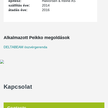
építész:
Halvorsen & Reine AS
szállítás éve:
2014
átadás éve:
2016
Alkalmazott Peikko megoldások
DELTABEAM öszvérgerenda
Kapcsolat