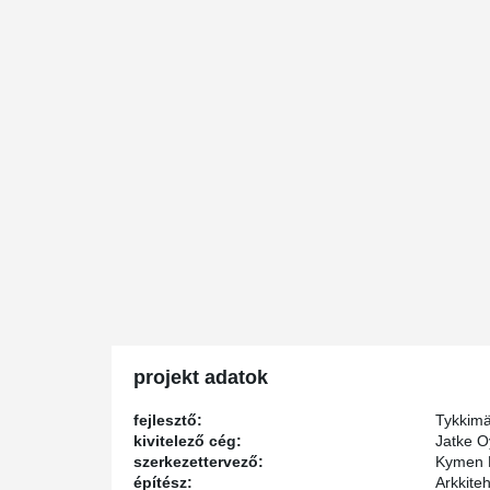
projekt adatok
fejlesztő:
Tykkim
kivitelező cég:
Jatke O
szerkezettervező:
Kymen 
építész:
Arkkite