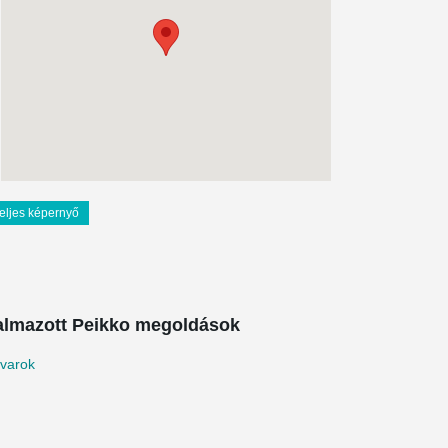
teljes képernyő
almazott Peikko megoldások
avarok