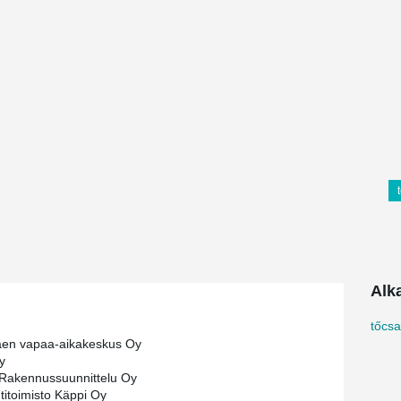
Alk
tőcs
äen vapaa-aikakeskus Oy
y
Rakennussuunnittelu Oy
htitoimisto Käppi Oy