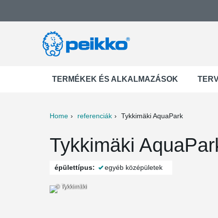
TERMÉKEK ÉS ALKALMAZÁSOK
TER
Home
referenciák
Tykkimäki AquaPark
ter
Print
Mail
Tykkimäki AquaPark
épülettípus:
egyéb középületek
© Tykkimäki