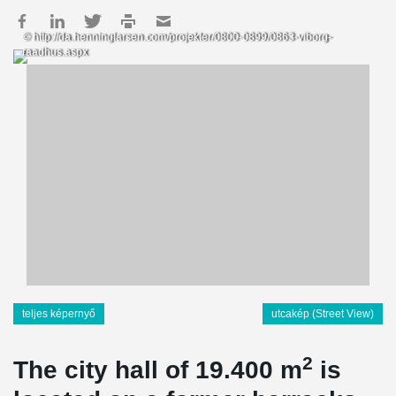
© http://da.henninglarsen.com/projekter/0800-0899/0863-viborg-
raadhus.aspx
teljes képernyő
utcakép (Street View)
2
The city hall of 19.400 m
is