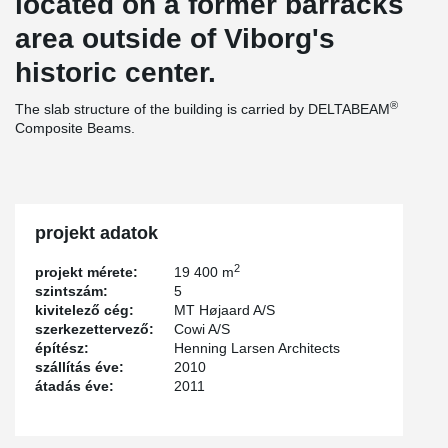
located on a former barracks
area outside of Viborg's
historic center.
®
The slab structure of the building is carried by DELTABEAM
Composite Beams.
projekt adatok
2
projekt mérete:
19 400 m
szintszám:
5
kivitelező cég:
MT Højaard A/S
szerkezettervező:
Cowi A/S
építész:
Henning Larsen Architects
szállítás éve:
2010
átadás éve:
2011