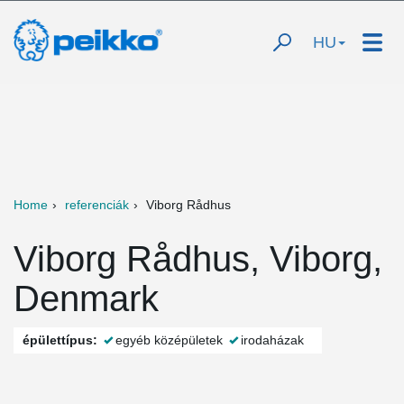
HU
Home
referenciák
Viborg Rådhus
Viborg Rådhus, Viborg,
Denmark
épülettípus:
egyéb középületek
irodaházak