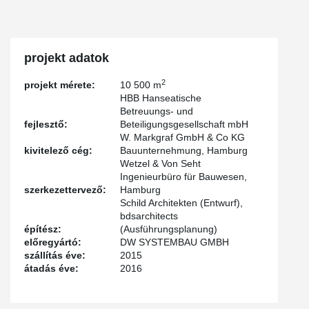
projekt adatok
2
projekt mérete:
10 500 m
HBB Hanseatische
Betreuungs- und
fejlesztő:
Beteiligungsgesellschaft mbH
W. Markgraf GmbH & Co KG
kivitelező cég:
Bauunternehmung, Hamburg
Wetzel & Von Seht
Ingenieurbüro für Bauwesen,
szerkezettervező:
Hamburg
Schild Architekten (Entwurf),
bdsarchitects
építész:
(Ausführungsplanung)
előregyártó:
DW SYSTEMBAU GMBH
szállítás éve:
2015
átadás éve:
2016