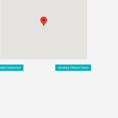
teljes képernyő
utcakép (Street View)