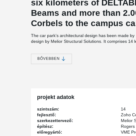
six kilometers of DELTA
Beams and more than 2.0
Corbels to the campus ca
The car park’s architectural design has been made by 
design by Melior Structural Solutions. It comprises 14 le
the campus. The construction is a precast frame co
elements for the frame are supplied and the frame co
BŐVEBBEN
”We at Peikko are excited and proud of this first ma
®
DELTABEAM
Slim-Floor System enables a fast constru
structure combined with long spans enables an easy to 
evenly and the minimal amount of columns enable eas
®
DELTABEAM
as an optimal solution for the Asian mar
requirements for both fast construction and flexible op
Paananen, CEO of Peikko Group Corporation.
projekt adatok
szintszám:
14
fejlesztő:
Zoho C
szerkezettervező:
Melior S
építész:
Rogers 
előregyártó:
VME Pr