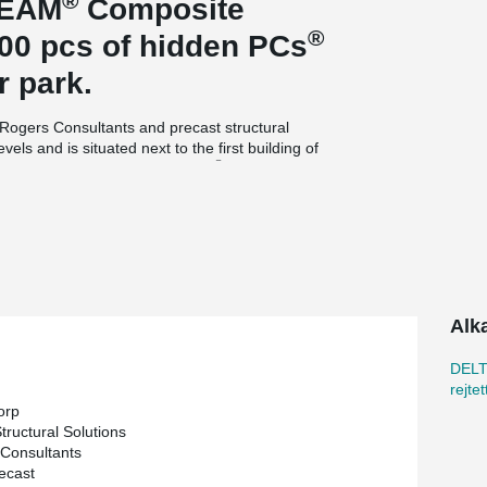
®
BEAM
Composite
®
00 pcs of hidden PCs
r park.
Rogers Consultants and precast structural
vels and is situated next to the first building of
®
mbined with Peikko’s DELTABEAM
.The precast
nstruction is made by VME Precast of Chennai.
®
jor DELTABEAM
project in India. The
ction of a slender precast frame. The slim-floor
operate car park where light is distributed
y and safe use of the parking spaces. We see
ket, where both architectural and end-user
en spaces are increasing”, states Topi
Alk
DELT
rejte
orp
tructural Solutions
Consultants
ecast