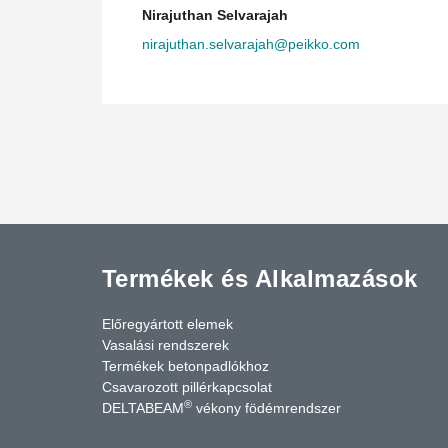
Nirajuthan Selvarajah
nirajuthan.selvarajah@peikko.com
Termékek és Alkalmazások
Előregyártott elemek
Vasalási rendszerek
Termékek betonpadlókhoz
Csavarozott pillérkapcsolat
®
DELTABEAM
vékony födémrendszer
cebook
YouTube
Kapcsolat