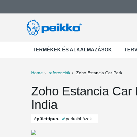
TERMÉKEK ÉS ALKALMAZÁSOK
TER
Home
referenciák
Zoho Estancia Car Park
ter
Print
Mail
Zoho Estancia Car 
India
épülettípus:
parkolóházak