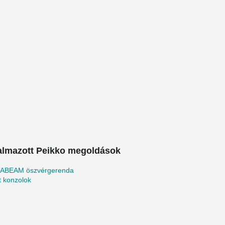
almazott Peikko megoldások
ABEAM öszvérgerenda
tt konzolok