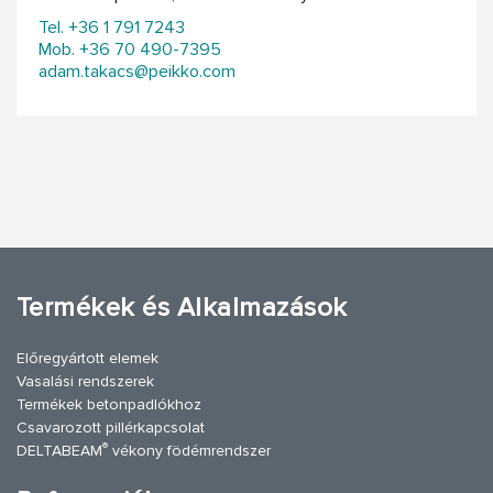
Tel. +36 1 791 7243
Mob. +36 70 490-7395
adam.takacs@peikko.com
Termékek és Alkalmazások
Előregyártott elemek
Vasalási rendszerek
Termékek betonpadlókhoz
Csavarozott pillérkapcsolat
®
DELTABEAM
vékony födémrendszer