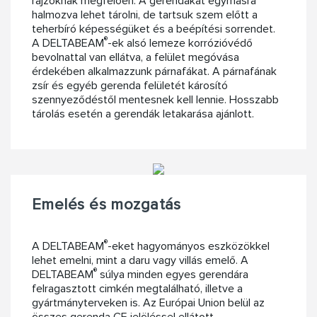
rajzoknak megfelően. A gerendákat egymásra
halmozva lehet tárolni, de tartsuk szem előtt a
teherbíró képességüket és a beépítési sorrendet.
®
A DELTABEAM
-ek alsó lemeze korrózióvédő
bevolnattal van ellátva, a felület megóvása
érdekében alkalmazzunk párnafákat. A párnafának
zsír és egyéb gerenda felületét károsító
szennyeződéstől mentesnek kell lennie. Hosszabb
tárolás esetén a gerendák letakarása ajánlott.
Emelés és mozgatás
®
A DELTABEAM
-eket hagyományos eszközökkel
lehet emelni, mint a daru vagy villás emelő. A
®
DELTABEAM
súlya minden egyes gerendára
felragasztott cimkén megtalálható, illetve a
gyártmányterveken is. Az Európai Union belül az
összes gerenda CE jelöléssel ellátott.