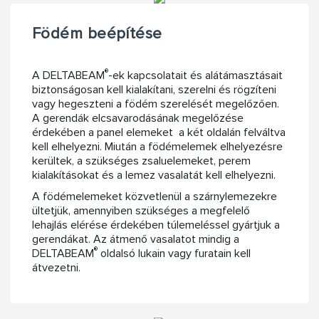
Födém beépítése
®
A DELTABEAM
-ek kapcsolatait és alátámasztásait
biztonságosan kell kialakítani, szerelni és rögzíteni
vagy hegeszteni a födém szerelését megelőzően.
A gerendák elcsavarodásának megelőzése
érdekében a panel elemeket a két oldalán felváltva
kell elhelyezni. Miután a födémelemek elhelyezésre
kerültek, a szükséges zsaluelemeket, perem
kialakításokat és a lemez vasalatát kell elhelyezni.
A födémelemeket közvetlenül a szárnylemezekre
ültetjük, amennyiben szükséges a megfelelő
lehajlás elérése érdekében túlemeléssel gyártjuk a
gerendákat. Az átmenő vasalatot mindig a
®
DELTABEAM
oldalsó lukain vagy furatain kell
átvezetni.