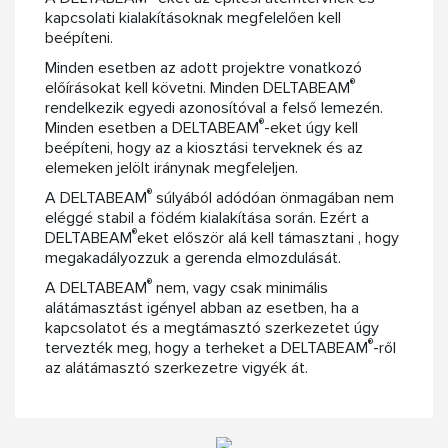
kapcsolati kialakításoknak megfelelően kell
beépíteni.
Minden esetben az adott projektre vonatkozó
®
előírásokat kell követni. Minden DELTABEAM
rendelkezik egyedi azonosítóval a felső lemezén.
®
Minden esetben a DELTABEAM
-eket úgy kell
beépíteni, hogy az a kiosztási terveknek és az
elemeken jelölt iránynak megfeleljen.
®
A DELTABEAM
súlyából adódóan önmagában nem
eléggé stabil a födém kialakítása során. Ezért a
®
DELTABEAM
eket először alá kell támasztani , hogy
megakadályozzuk a gerenda elmozdulását.
®
A DELTABEAM
nem, vagy csak minimális
alátámasztást igényel abban az esetben, ha a
kapcsolatot és a megtámasztó szerkezetet úgy
®
tervezték meg, hogy a terheket a DELTABEAM
-ről
az alátámasztó szerkezetre vigyék át.