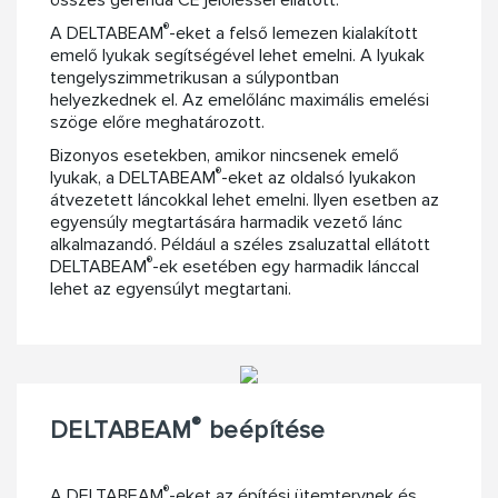
®
A DELTABEAM
-eket a felső lemezen kialakított
emelő lyukak segítségével lehet emelni. A lyukak
tengelyszimmetrikusan a súlypontban
helyezkednek el. Az emelőlánc maximális emelési
szöge előre meghatározott.
Bizonyos esetekben, amikor nincsenek emelő
®
lyukak, a DELTABEAM
-eket az oldalsó lyukakon
átvezetett láncokkal lehet emelni. Ilyen esetben az
egyensúly megtartására harmadik vezető lánc
alkalmazandó. Például a széles zsaluzattal ellátott
®
DELTABEAM
-ek esetében egy harmadik lánccal
lehet az egyensúlyt megtartani.
®
DELTABEAM
beépítése
®
A DELTABEAM
-eket az építési ütemtervnek és