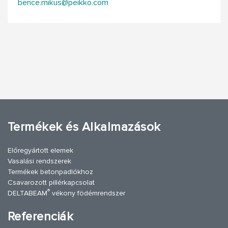
bence.mikus@peikko.com
Termékek és Alkalmazások
Előregyártott elemek
Vasalási rendszerek
Termékek betonpadlókhoz
Csavarozott pillérkapcsolat
®
DELTABEAM
vékony födémrendszer
Referenciák