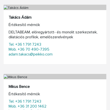
Takács Ádám
Értékesítő mérnök
DELTABEAM, előregyártott- és monolit szerkezetek,
dilatációs profilok, emelőszerelvények
Tel. +36 1 791 7243
Mob. +36 70 490-7395
adam.takacs@peikko.com
Mikus Bence
Értékesítő mérnök
Tel. +36 1 791 7243
Mob. +36 31 200 1462