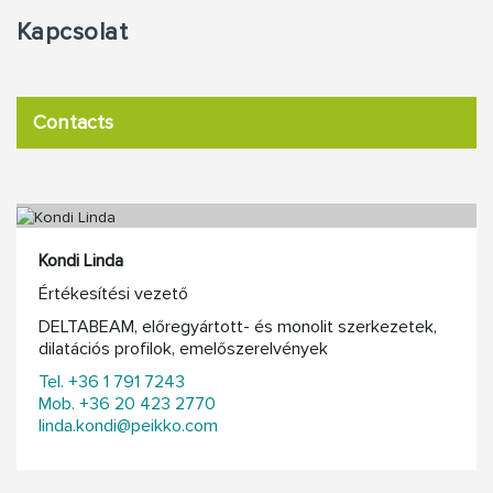
Kapcsolat
Contacts
Kondi Linda
Értékesítési vezető
DELTABEAM, előregyártott- és monolit szerkezetek,
dilatációs profilok, emelőszerelvények
Tel. +36 1 791 7243
Mob. +36 20 423 2770
linda.kondi@peikko.com