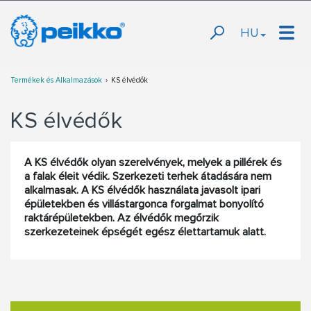
HU
Termékek és Alkalmazások
KS élvédők
KS élvédők
A KS élvédők olyan szerelvények, melyek a pillérek és
a falak éleit védik. Szerkezeti terhek átadására nem
alkalmasak. A KS élvédők használata javasolt ipari
épületekben és villástargonca forgalmat bonyolító
raktárépületekben. Az élvédők megőrzik
szerkezeteinek épségét egész élettartamuk alatt.