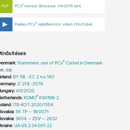
®
PCs
konzol, Brossúra, 04/2019 (en)
®
Peikko PCs
rejtettkonzol, videó (YouTube)
inősítések
®
enmark
:
Statement, use of PCs
Corbel in Denmark
en,
da
)
inland
:
BY 5B - EC 2 n:o 140
ermany
:
Z-21.8.-2076
ungary:
A11/2020
®
etherlands
:
KOMO
K90198-2
oland
:
ITB-KOT-2020/1354
lovakia
:
SK TP – 18/0071
lovakia
:
SK04 – ZSV – 2632
kraine
:
UA.GS.2.34.001-22