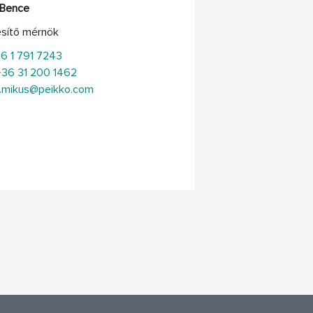
 Bence
esítő mérnök
36 1 791 7243
+36 31 200 1462
.mikus@peikko.com