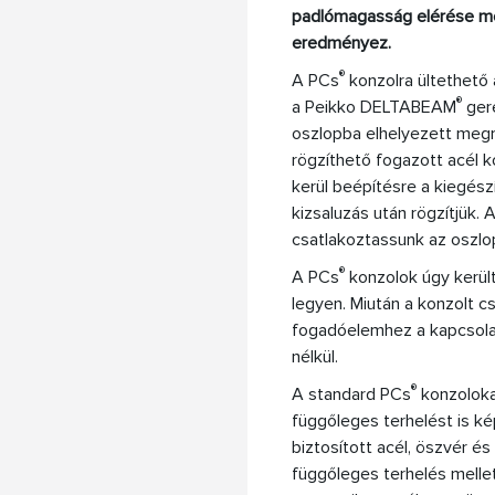
padlómagasság elérése mel
eredményez.
®
A PCs
konzolra ültethető 
®
a Peikko DELTABEAM
gere
oszlopba elhelyezett megm
rögzíthető fogazott acél 
kerül beépítésre a kiegész
kizsaluzás után rögzítjük.
csatlakoztassunk az oszl
®
A PCs
konzolok úgy kerülte
legyen. Miután a konzolt c
fogadóelemhez a kapcsolat
nélkül.
®
A standard PCs
konzoloka
függőleges terhelést is ké
biztosított acél, öszvér é
függőleges terhelés melle