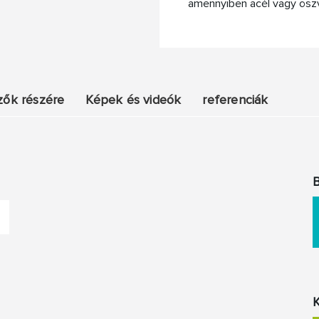
amennyiben acél vagy öszv
zők részére
Képek és videók
referenciák