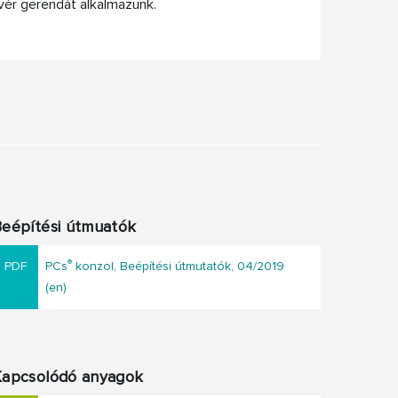
ér gerendát alkalmazunk.
Beépítési útmuatók
®
PCs
konzol, Beépítési útmutatók, 04/2019
(en)
Kapcsolódó anyagok