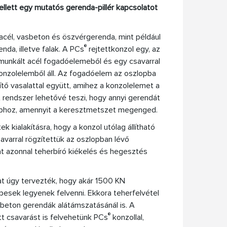
lett egy mutatós gerenda-pillér kapcsolatot
acél, vasbeton és öszvérgerenda, mint például
®
nda, illetve falak. A PCs
rejtettkonzol egy, az
unkált acél fogadóelemeből és egy csavarral
konzolelemből áll. Az fogadóelem az oszlopba
ítő vasalattal együtt, amihez a konzolelemet a
 A rendszer lehetővé teszi, hogy annyi gerendát
ophoz, amennyit a keresztmetszet megenged.
k kialakításra, hogy a konzol utólag állítható
savarral rögzítettük az oszlopban lévő
 azonnal teherbíró kiékelés és hegesztés
t úgy tervezték, hogy akár 1500 KN
pesek legyenek felvenni. Ekkora teherfelvétel
s beton gerendák alátámszatásánál is. A
®
tt csavarást is felvehetünk PCs
konzollal,