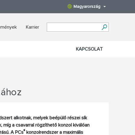
Magyarország
semények
Karrier
KAPCSOLAT
tához
szert alkotnak, melyek beépülő részei sík
, míg a csavarral rögzíthető konzol kiválóan
®
írású. A PCs
konzolrendszer a maximális