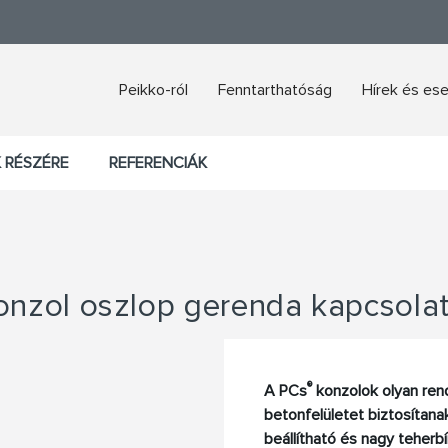
Peikko-ról
Fenntarthatóság
Hírek és e
 RÉSZÉRE
REFERENCIÁK
onzol oszlop gerenda kapcsola
®
A PCs
konzolok olyan rend
betonfelületet biztosítanak
beállítható és nagy teherb