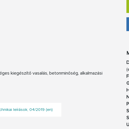
M
D
(
éges kiegészítő vasalás, betonminőség, alkalmazási
F
G
H
N
P
hnikai leírások, 04/2019 (en)
S
S
U