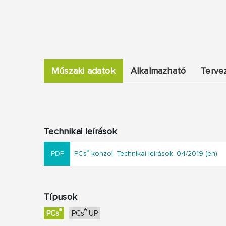
Műszaki adatok
Alkalmazható
Terve
Technikai leírások
®
PCs
konzol, Technikai leírások, 04/2019 (en)
Típusok
®
®
PCs
PCs
UP