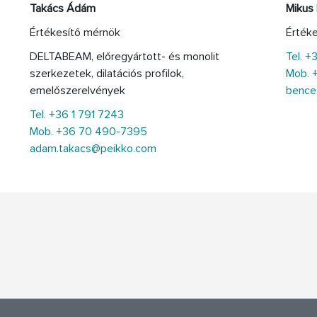
Takács Ádám
Mikus
Értékesítő mérnök
Érték
DELTABEAM, előregyártott- és monolit
Tel. +
szerkezetek, dilatációs profilok,
Mob. 
emelőszerelvények
bence
Tel. +36 1 791 7243
Mob. +36 70 490-7395
adam.takacs@peikko.com